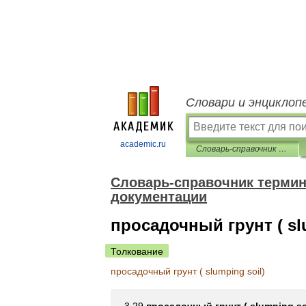
Словари и энциклоп
academic.ru
Словарь-справочник терминов нормативно-технической документации
Словарь-справочник термин
документации
просадочный грунт ( sl
Толкование
просадочный
грунт
(
slumping
soil
)