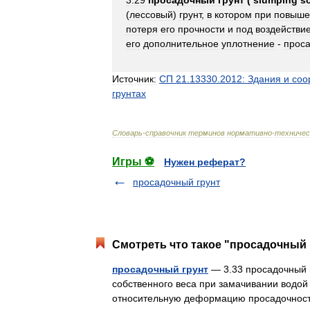
3
.
29
просадочный
грунт
(
slumping
so
(
лессовый
)
грунт
,
в
котором
при
повыше
потеря
его
прочности
и
под
воздействи
его
дополнительное
уплотнение
-
прос
Источник:
СП
21
.
13330
.
2012:
Здания
и
соо
грунтах
Словарь
-
справочник
терминов
нормативно
-
техничес
Игры ⚽
Нужен реферат?
просадочный грунт
Смотреть что такое "просадочный гр
просадочный грунт
— 3.33 просадочный г
собственного веса при замачивании водо
относительную деформацию просадочност