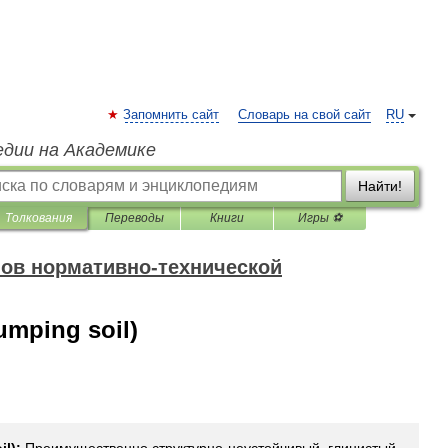
Запомнить сайт
Словарь на свой сайт
RU
едии на Академике
Найти!
Толкования
Переводы
Книги
Игры ⚽
ов нормативно-технической
umping soil)