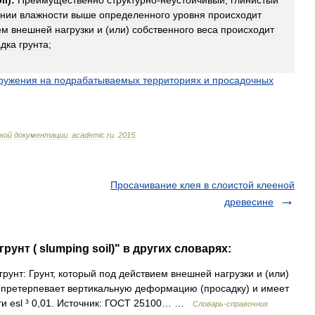
il
)
:
Преимущественно
структурно
-
неустойчивый
,
глинистый
нии
влажности
выше
определенного
уровня
происходит
ем
внешней
нагрузки
и
(
или
)
собственного
веса
происходит
адка
грунта
;
ружения
на
подрабатываемых
территориях
и
просадочных
кой
документации
.
academic
.
ru
.
2015
.
Просачивание клея в слоистой клееной
древесине
унт ( slumping soil)" в других словарях:
рунт: Грунт, который под действием внешней нагрузки и (или)
й претерпевает вертикальную деформацию (просадку) и имеет
и esl ³ 0,01. Источник: ГОСТ 25100… …
Словарь-справочник